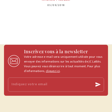
05/09/2018
Inscrivez vous à la newsletter
Votre adresse e-mail sera uniquement utilisée pour vous
envoyer des informations sur les actualités de JC Lattès.
Vous pouvez vous désinscrire à tout moment. Pour plus
d’informations,
cliquez ici
.
Indiquez votre email
send