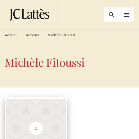
MENU
RECHERCHE
CONTENU
search
menu
PIED DE PAGE
Accueil
Auteurs
Michèle Fitoussi
—
—
Michèle Fitoussi