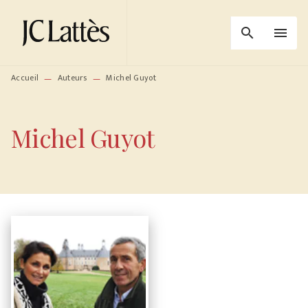
MENU
RECHERCHE
CONTENU
search
menu
PIED DE PAGE
Accueil
Auteurs
Michel Guyot
—
—
Michel Guyot