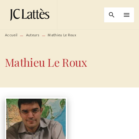
MENU
RECHERCHE
CONTENU
search
menu
PIED DE PAGE
Accueil
Auteurs
Mathieu Le Roux
—
—
Mathieu Le Roux