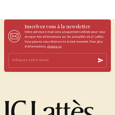
Inscrivez vous à la newsletter
Votre adresse e-mail sera uniquement utilisée pour vous
envoyer des informations sur les actualités de JC Lattès.
Vous pouvez vous désinscrire à tout moment. Pour plus
d’informations,
cliquez ici
.
Indiquez votre email
send