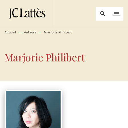
MENU
RECHERCHE
CONTENU
search
menu
PIED DE PAGE
Accueil
Auteurs
Marjorie Philibert
—
—
Marjorie Philibert