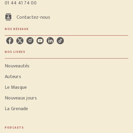
01 44 41 74 00
contacts
Contactez-nous
NOS RÉSEAUX
NOS LIVRES
Nouveautés
Auteurs
Le Masque
Nouveaux jours
La Grenade
PODCASTS