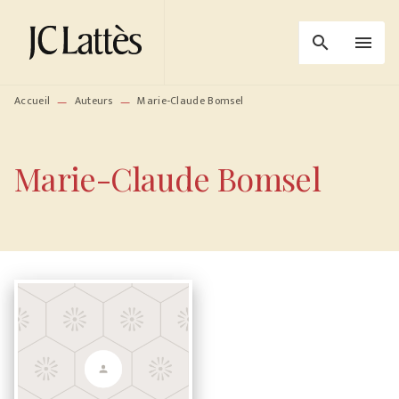
MENU
RECHERCHE
CONTENU
search
menu
PIED DE PAGE
Accueil
Auteurs
Marie-Claude Bomsel
—
—
Marie-Claude Bomsel