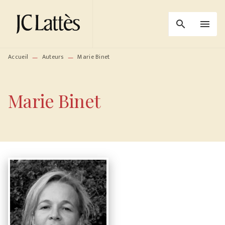
MENU
RECHERCHE
CONTENU
search
menu
PIED DE PAGE
Accueil
Auteurs
Marie Binet
—
—
Marie Binet