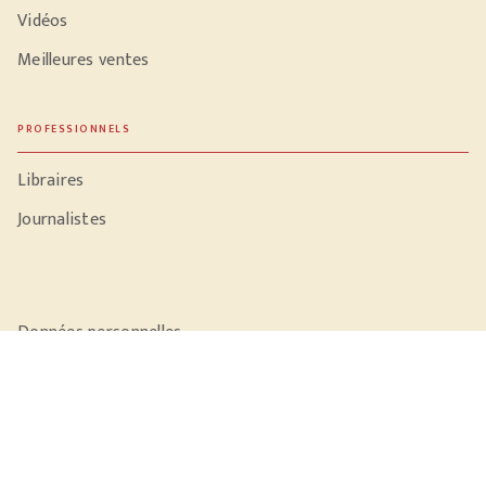
Vidéos
Meilleures ventes
PROFESSIONNELS
Libraires
Journalistes
Données personnelles
Paramétrer vos cookies
Mentions légales
Conditions générales d'utilisation
Charte de référencement