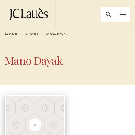
MENU
RECHERCHE
CONTENU
search
menu
PIED DE PAGE
Accueil
Auteurs
Mano Dayak
—
—
Mano Dayak