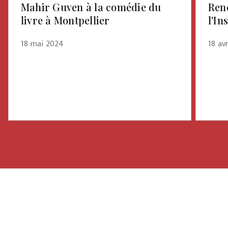
Mahir Guven à la comédie du
Ren
livre à Montpellier
l'In
18 mai 2024
18 av