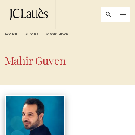
MENU
RECHERCHE
CONTENU
search
menu
PIED DE PAGE
Accueil
Auteurs
Mahir Guven
—
—
Mahir Guven