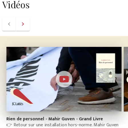
Vidéos
navigate_before
navigate_next
Rien de personnel - Mahir Guven - Grand Livre
👉 Retour sur une installation hors-norme. Mahir Guven
À 