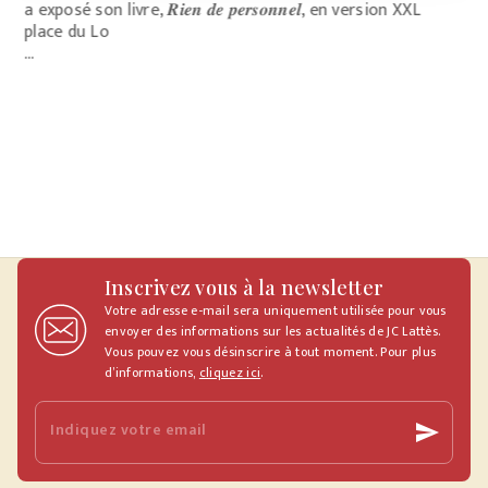
a exposé son livre, 𝑹𝒊𝒆𝒏 𝒅𝒆 𝒑𝒆𝒓𝒔𝒐𝒏𝒏𝒆𝒍, en version XXL
sa
place du Lo
…
Inscrivez vous à la newsletter
Votre adresse e-mail sera uniquement utilisée pour vous
envoyer des informations sur les actualités de JC Lattès.
Vous pouvez vous désinscrire à tout moment. Pour plus
d’informations,
cliquez ici
.
Indiquez votre email
send