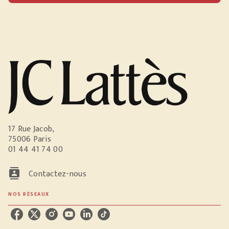
17 Rue Jacob,
75006 Paris
01 44 41 74 00
contacts
Contactez-nous
NOS RÉSEAUX