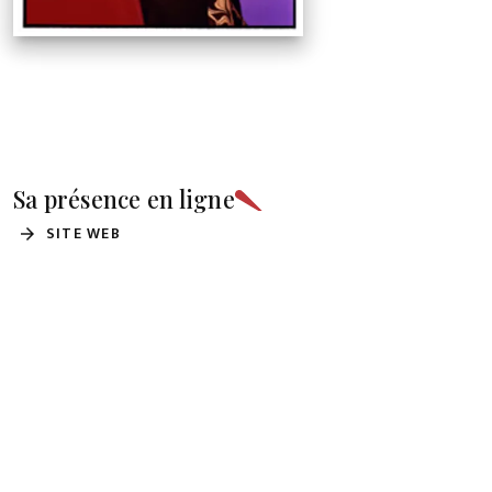
Sa présence en ligne
SITE WEB
arrow_forward