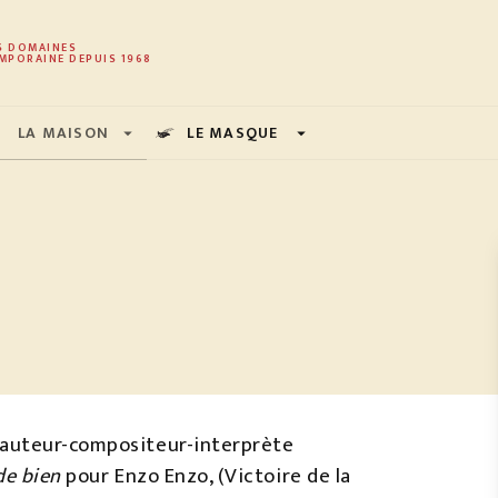
PIED DE PAGE
S DOMAINES
MPORAINE DEPUIS 1968
LA MAISON
LE MASQUE
arrow_drop_down
arrow_drop_down
 auteur-compositeur-interprète
de bien
pour Enzo Enzo, (Victoire de la