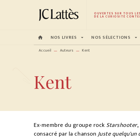
MENU
RECHERCHE
CONTENU
OUVERTES SUR TOUS LE
DE LA CURIOSITÉ CONTE
NOS LIVRES
NOS SÉLECTIONS
home
arrow_drop_down
arrow_drop_down
Accueil
Auteurs
Kent
—
—
Kent
Ex-membre du groupe rock
Starshooter
,
consacré par la chanson
Juste quelqu'un 