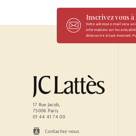
Inscrivez vous à
Votre adresse e-mail sera un
informations sur les actualité
désinscrire à tout moment. Po
17 Rue Jacob,
75006 Paris
01 44 41 74 00
contacts
Contactez-nous