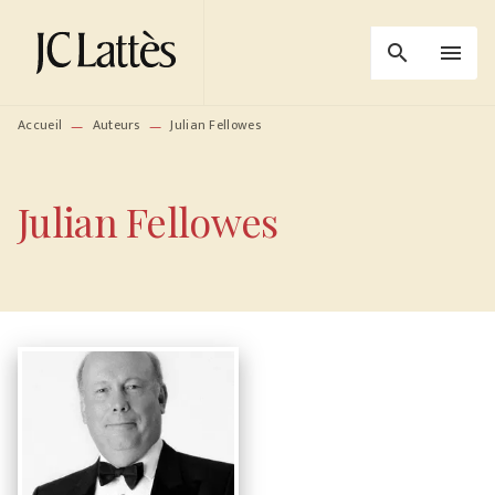
MENU
RECHERCHE
CONTENU
search
menu
PIED DE PAGE
Accueil
Auteurs
Julian Fellowes
—
—
Julian Fellowes