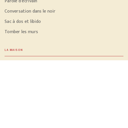
Parole d'écrivain
Conversation dans le noir
Sac à dos et libido
Tomber les murs
LA MAISON
Qui sommes-nous ?
NOTRE ACTUALITÉ
Vidéos
Meilleures ventes
PROFESSIONNELS