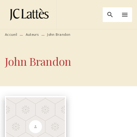
MENU
RECHERCHE
CONTENU
search
menu
PIED DE PAGE
Accueil
Auteurs
John Brandon
—
—
John Brandon