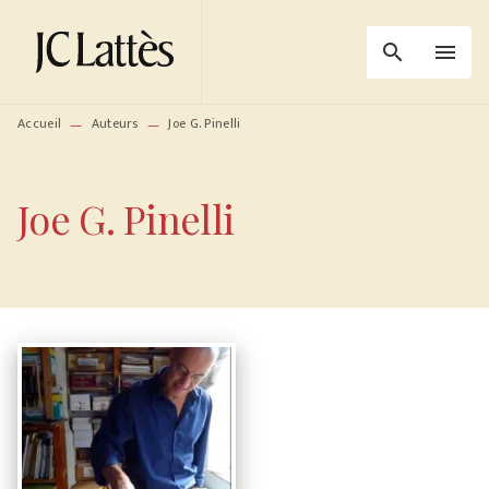
MENU
RECHERCHE
CONTENU
search
menu
PIED DE PAGE
Accueil
Auteurs
Joe G. Pinelli
—
—
Joe G. Pinelli