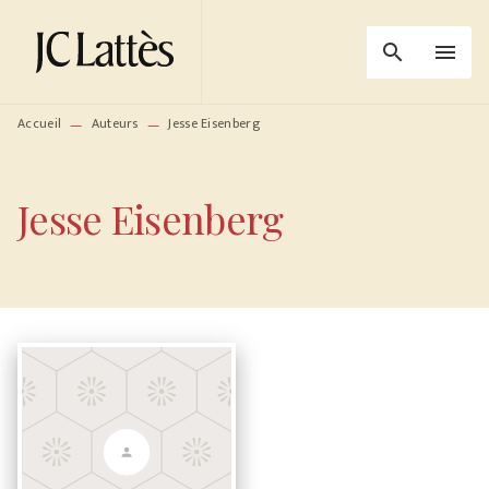
MENU
RECHERCHE
CONTENU
search
menu
PIED DE PAGE
Accueil
Auteurs
Jesse Eisenberg
—
—
Jesse Eisenberg