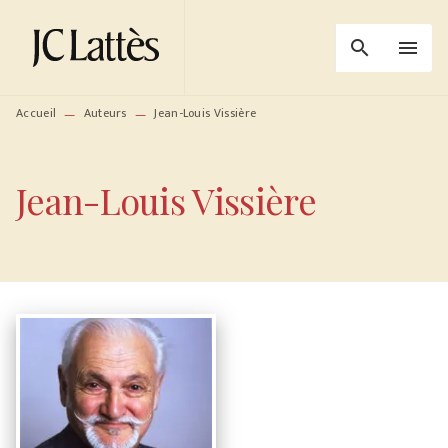
MENU
RECHERCHE
CONTENU
search
menu
PIED DE PAGE
Accueil
Auteurs
Jean-Louis Vissière
—
—
Jean-Louis Vissière