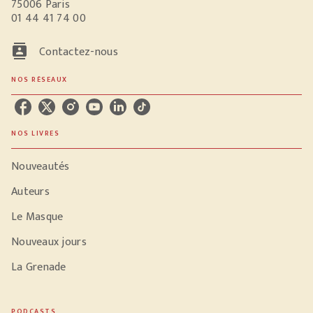
75006 Paris
01 44 41 74 00
contacts
Contactez-nous
NOS RÉSEAUX
NOS LIVRES
Nouveautés
Auteurs
Le Masque
Nouveaux jours
La Grenade
PODCASTS