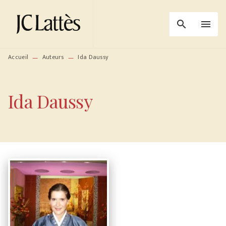
MENU
RECHERCHE
CONTENU
search
menu
PIED DE PAGE
Accueil
Auteurs
Ida Daussy
—
—
Ida Daussy