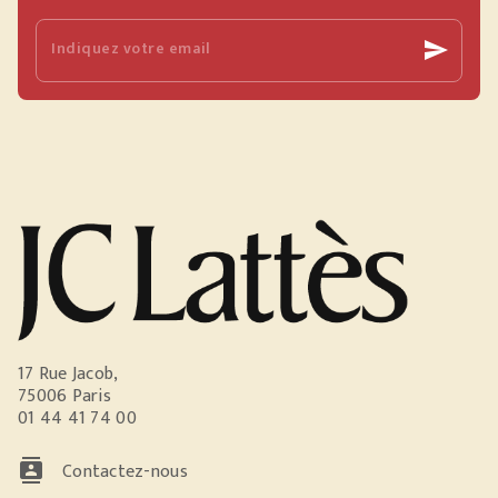
Indiquez votre email
send
17 Rue Jacob,
75006 Paris
01 44 41 74 00
contacts
Contactez-nous