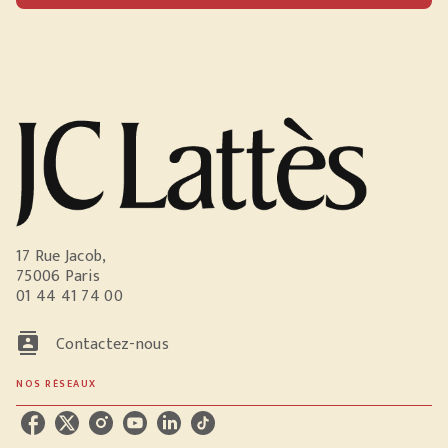
17 Rue Jacob,
75006 Paris
01 44 41 74 00
contacts
Contactez-nous
NOS RÉSEAUX