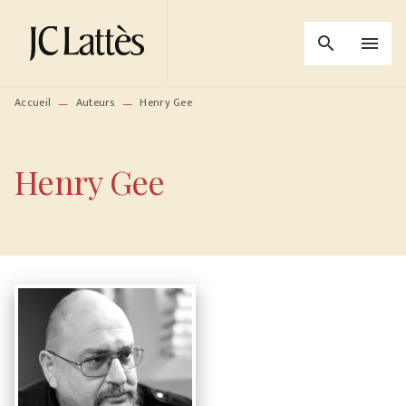
MENU
RECHERCHE
CONTENU
search
menu
PIED DE PAGE
Accueil
Auteurs
Henry Gee
—
—
Henry Gee