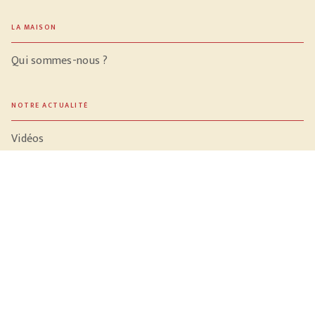
LA MAISON
Qui sommes-nous ?
NOTRE ACTUALITÉ
Vidéos
Meilleures ventes
PROFESSIONNELS
Libraires
Journalistes