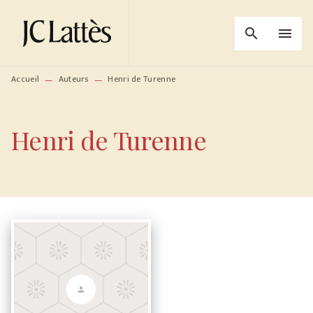
MENU
RECHERCHE
CONTENU
search
menu
PIED DE PAGE
Accueil
Auteurs
Henri de Turenne
—
—
Henri de Turenne