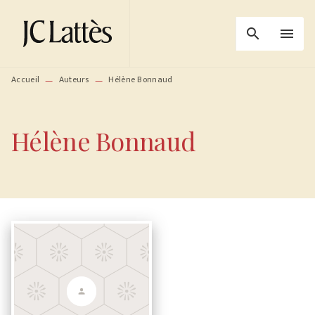
MENU
RECHERCHE
CONTENU
search
menu
PIED DE PAGE
Accueil
Auteurs
Hélène Bonnaud
—
—
Hélène Bonnaud