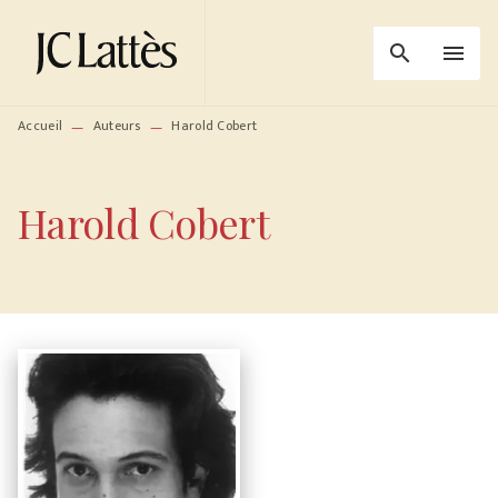
MENU
RECHERCHE
CONTENU
search
menu
PIED DE PAGE
Accueil
Auteurs
Harold Cobert
—
—
Harold Cobert