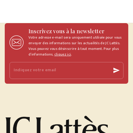
Inscrivez vous à la newsletter
Votre adresse e-mail sera uniquement utilisée pour vous
envoyer des informations sur les actualités de JC Lattès.
Vous pouvez vous désinscrire à tout moment. Pour plus
d’informations,
cliquez ici
.
Indiquez votre email
send