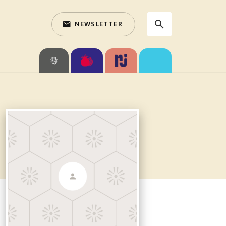
NEWSLETTER
search
email
search
fingerprint