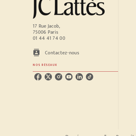
17 Rue Jacob,
75006 Paris
01 44 41 74 00
contacts
Contactez-nous
NOS RÉSEAUX