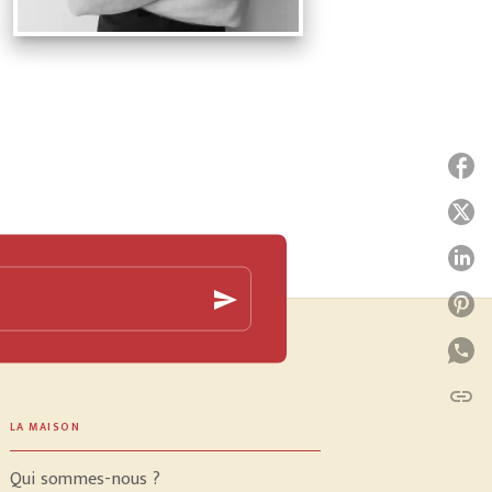
P
P
P
send
P
P
link
C
LA MAISON
Qui sommes-nous ?