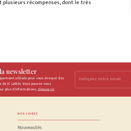
it plusieurs récompenses, dont le très
 la newsletter
iquement utilisée pour vous envoyer des
Indiquez votre email
s de JC Lattès. Vous pouvez vous
ur plus d’informations,
cliquez ici
.
NOS LIVRES
Nouveautés