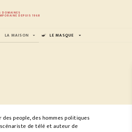
PIED DE PAGE
S DOMAINES
MPORAINE DEPUIS 1968
LA MAISON
LE MASQUE
arrow_drop_down
arrow_drop_down
r des people, des hommes politiques
t scénariste de télé et auteur de