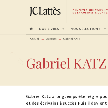
MENU
RECHERCHE
CONTENU
OUVERTES SUR TOUS LE
DE LA CURIOSITÉ CONTE
NOS LIVRES
NOS SÉLECTIONS
home
arrow_drop_down
arrow_drop_down
Accueil
Auteurs
Gabriel KATZ
—
—
Gabriel KATZ
Gabriel Katz a longtemps été nègre pou
et des écrivains à succès. Puis il devien