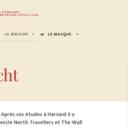
PIED DE PAGE
S DOMAINES
MPORAINE DEPUIS 1968
LA MAISON
LE MASQUE
arrow_drop_down
arrow_drop_down
cht
 Après ses études à Harvard il a
onicle North Travellers et The Wall