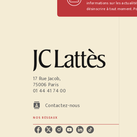
informations sur les actualité
désinscrire à tout moment. Po
17 Rue Jacob,
75006 Paris
01 44 41 74 00
contacts
Contactez-nous
NOS RÉSEAUX