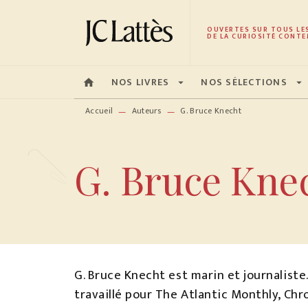
MENU
RECHERCHE
CONTENU
OUVERTES SUR TOUS LE
DE LA CURIOSITÉ CONTE
NOS LIVRES
NOS SÉLECTIONS
home
arrow_drop_down
arrow_drop_down
Accueil
Auteurs
G. Bruce Knecht
—
—
G. Bruce Kne
G. Bruce Knecht est marin et journaliste.
travaillé pour The Atlantic Monthly, Chr