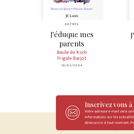
AUTRES
J'éduque mes
J
parents
Basile de Koch
Frigide Barjot
19/05/2004
Inscrivez vous à
Votre adresse e-mail sera un
informations sur les actualité
désinscrire à tout moment. Po