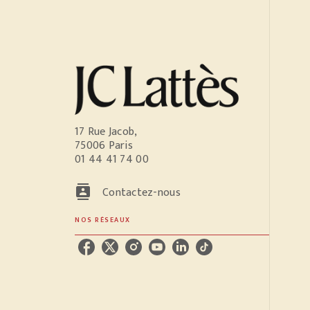
17 Rue Jacob,
75006 Paris
01 44 41 74 00
contacts
Contactez-nous
NOS RÉSEAUX