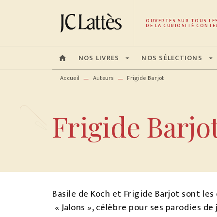
MENU
RECHERCHE
CONTENU
OUVERTES SUR TOUS LE
DE LA CURIOSITÉ CONTE
NOS LIVRES
NOS SÉLECTIONS
home
arrow_drop_down
arrow_drop_down
Accueil
Auteurs
Frigide Barjot
—
—
Frigide Barjo
Basile de Koch et Frigide Barjot sont le
« Jalons », célèbre pour ses parodies de