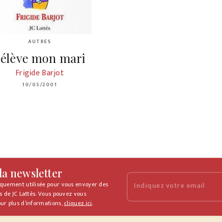
AUTRES
'élève mon mari
Frigide Barjot
10/05/2001
 la newsletter
iquement utilisée pour vous envoyer des
Indiquez votre email
s de JC Lattès. Vous pouvez vous
ur plus d’informations,
cliquez ici
.