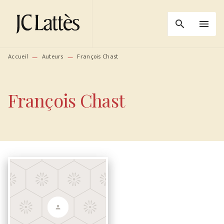
MENU
RECHERCHE
CONTENU
search
menu
PIED DE PAGE
Accueil
Auteurs
François Chast
—
—
François Chast