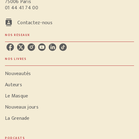
75006 Paris
01 44 41 74 00
contacts
Contactez-nous
NOS RÉSEAUX
NOS LIVRES
Nouveautés
Auteurs
Le Masque
Nouveaux jours
La Grenade
PODCASTS