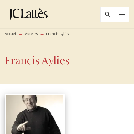
MENU
RECHERCHE
CONTENU
search
menu
PIED DE PAGE
Accueil
Auteurs
Francis Aylies
—
—
Francis Aylies