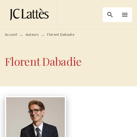
MENU
RECHERCHE
CONTENU
search
menu
PIED DE PAGE
Accueil
Auteurs
Florent Dabadie
—
—
Florent Dabadie