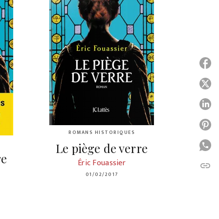
P
P
P
P
ROMANS HISTORIQUES
P
Le piège de verre
re
Éric Fouassier
link
C
01/02/2017