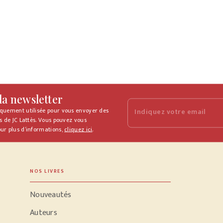
 la newsletter
iquement utilisée pour vous envoyer des
Indiquez votre email
s de JC Lattès. Vous pouvez vous
ur plus d’informations,
cliquez ici
.
NOS LIVRES
Nouveautés
Auteurs