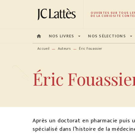
MENU
RECHERCHE
CONTENU
OUVERTES SUR TOUS LE
DE LA CURIOSITÉ CONTE
NOS LIVRES
NOS SÉLECTIONS
home
arrow_drop_down
arrow_drop_down
Accueil
Auteurs
Éric Fouassier
—
—
Éric Fouassie
Après un doctorat en pharmacie puis un
spécialisé dans l’histoire de la médecin