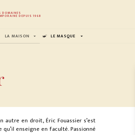
PIED DE PAGE
S DOMAINES
MPORAINE DEPUIS 1968
LA MAISON
LE MASQUE
arrow_drop_down
arrow_drop_down
r
 autre en droit, Éric Fouassier s’est
e qu’il enseigne en faculté. Passionné