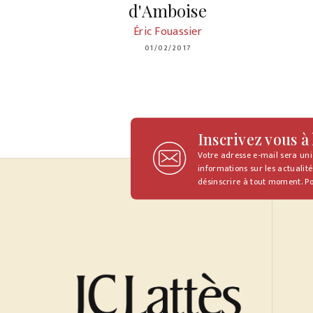
d'Amboise
Éric Fouassier
01/02/2017
Inscrivez vous à
Votre adresse e-mail sera un
informations sur les actualité
désinscrire à tout moment. Po