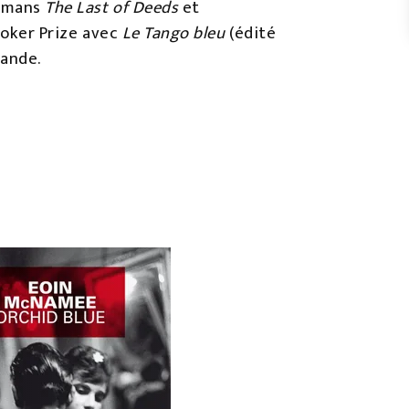
romans
The Last of Deeds
et
Booker Prize avec
Le Tango bleu
(édité
lande.