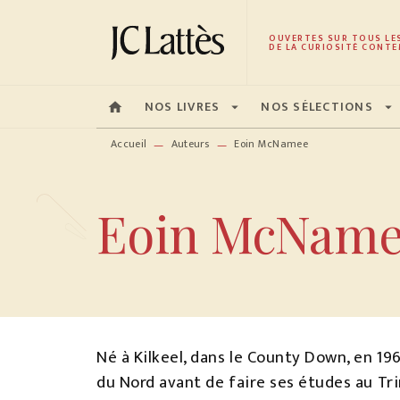
MENU
RECHERCHE
CONTENU
OUVERTES SUR TOUS LE
DE LA CURIOSITÉ CONTE
NOS LIVRES
NOS SÉLECTIONS
home
arrow_drop_down
arrow_drop_down
Accueil
Auteurs
Eoin McNamee
—
—
Eoin McNam
Né à Kilkeel, dans le County Down, en 19
du Nord avant de faire ses études au Tr