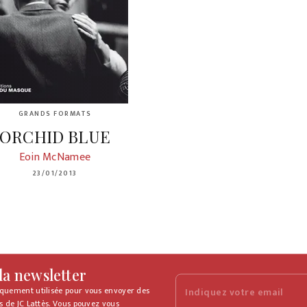
GRANDS FORMATS
ORCHID BLUE
Eoin McNamee
23/01/2013
 la newsletter
iquement utilisée pour vous envoyer des
Indiquez votre email
s de JC Lattès. Vous pouvez vous