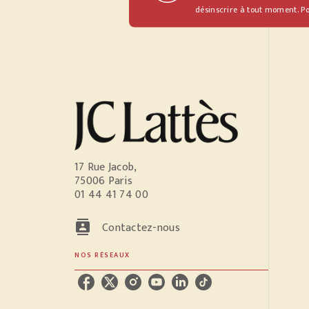
désinscrire à tout moment. Po
17 Rue Jacob,
75006 Paris
01 44 41 74 00
contacts
Contactez-nous
NOS RÉSEAUX