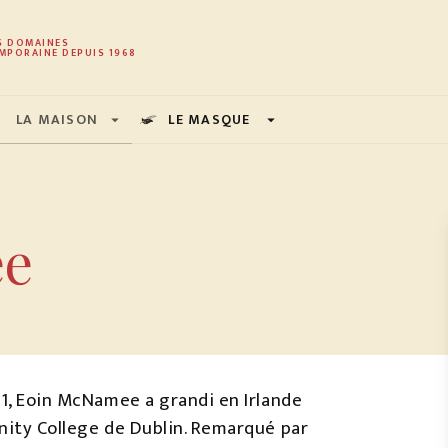
PIED DE PAGE
S DOMAINES
MPORAINE DEPUIS 1968
LA MAISON
LE MASQUE
arrow_drop_down
arrow_drop_down
ee
61, Eoin McNamee a grandi en Irlande
inity College de Dublin. Remarqué par