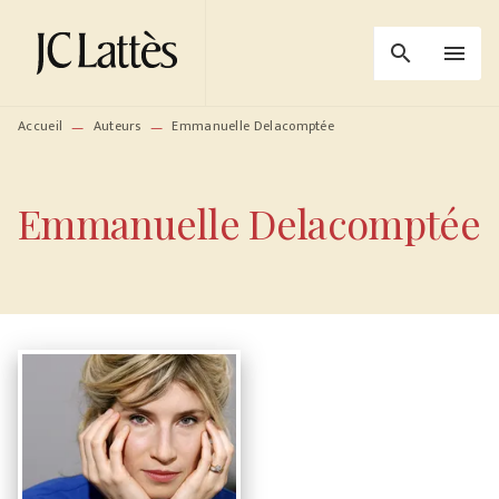
MENU
RECHERCHE
CONTENU
search
menu
PIED DE PAGE
Accueil
Auteurs
Emmanuelle Delacomptée
—
—
Emmanuelle Delacomptée