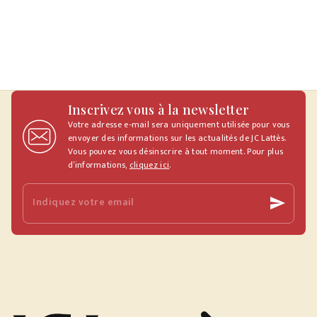
Inscrivez vous à la newsletter
Votre adresse e-mail sera uniquement utilisée pour vous
envoyer des informations sur les actualités de JC Lattès.
Vous pouvez vous désinscrire à tout moment. Pour plus
d’informations,
cliquez ici
.
Indiquez votre email
send