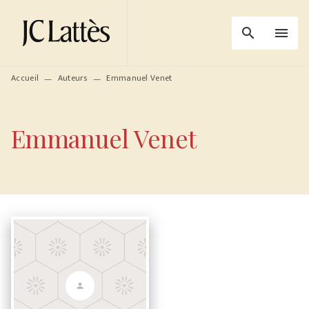
MENU
RECHERCHE
CONTENU
search
menu
PIED DE PAGE
Accueil
Auteurs
Emmanuel Venet
—
—
Emmanuel Venet