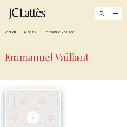
MENU
RECHERCHE
CONTENU
search
menu
PIED DE PAGE
Accueil
Auteurs
Emmanuel Vaillant
—
—
Emmanuel Vaillant