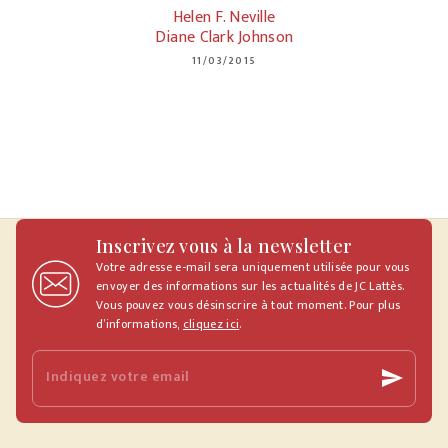
Helen F. Neville
Diane Clark Johnson
11/03/2015
Inscrivez vous à la newsletter
Votre adresse e-mail sera uniquement utilisée pour vous
envoyer des informations sur les actualités de JC Lattès.
Vous pouvez vous désinscrire à tout moment. Pour plus
d’informations,
cliquez ici
.
Indiquez votre email
send