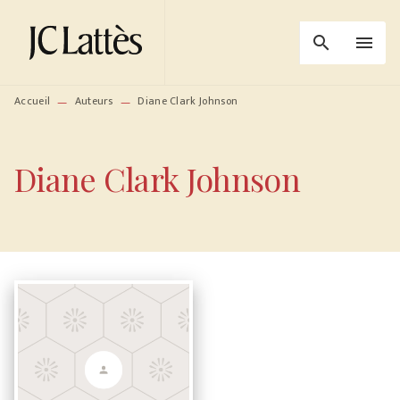
MENU
RECHERCHE
CONTENU
search
menu
PIED DE PAGE
Accueil
Auteurs
Diane Clark Johnson
—
—
Diane Clark Johnson