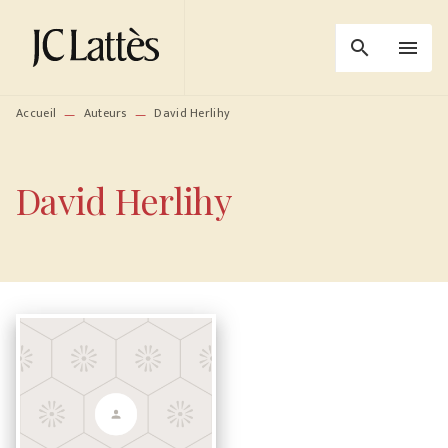
MENU
RECHERCHE
CONTENU
search
menu
PIED DE PAGE
Accueil
Auteurs
David Herlihy
—
—
David Herlihy