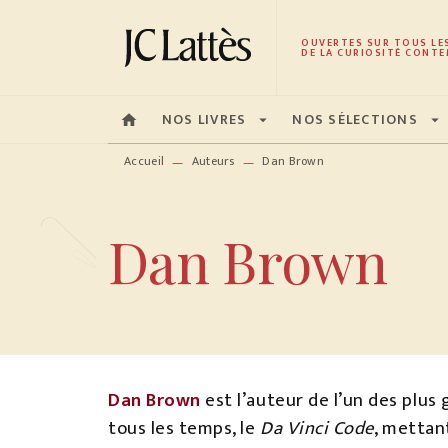
MENU
RECHERCHE
CONTENU
OUVERTES SUR TOUS LE
DE LA CURIOSITÉ CONTE
NOS LIVRES
NOS SÉLECTIONS
home
arrow_drop_down
arrow_drop_down
Accueil
Auteurs
Dan Brown
—
—
Dan Brown
Dan Brown
est l’auteur de l’un des plu
tous les temps, le
Da Vinci Code
, mettan