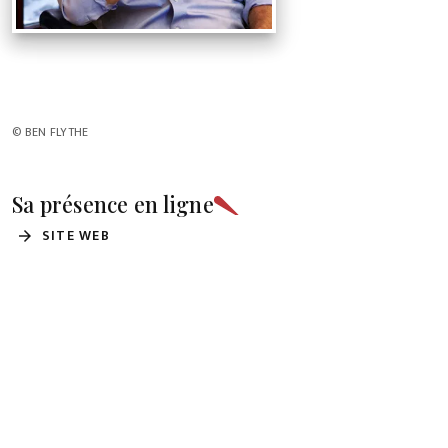
© BEN FLYTHE
Sa présence en ligne
SITE WEB
arrow_forward