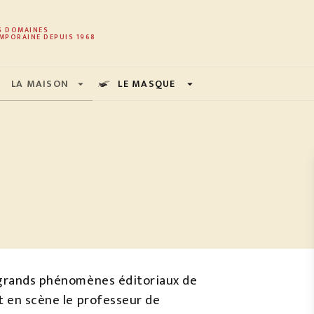
PIED DE PAGE
S DOMAINES
MPORAINE DEPUIS 1968
LA MAISON
LE MASQUE
arrow_drop_down
arrow_drop_down
s grands phénomènes éditoriaux de
t en scène le professeur de