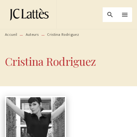
MENU
RECHERCHE
CONTENU
search
menu
PIED DE PAGE
Accueil
Auteurs
Cristina Rodriguez
—
—
Cristina Rodriguez