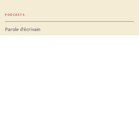
PODCASTS
Parole d'écrivain
Conversation dans le noir
Sac à dos et libido
Tomber les murs
LA MAISON
Qui sommes-nous ?
NOTRE ACTUALITÉ
Vidéos