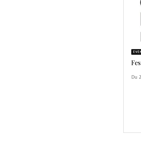
ÉVÈ
Fes
Du 2 