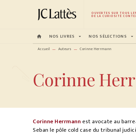
MENU
RECHERCHE
CONTENU
OUVERTES SUR TOUS LE
DE LA CURIOSITÉ CONTE
NOS LIVRES
NOS SÉLECTIONS
home
arrow_drop_down
arrow_drop_down
Accueil
Auteurs
Corinne Herrmann
—
—
Corinne Her
Corinne Herrmann
est avocate au barrea
Seban le pôle cold case du tribunal judic