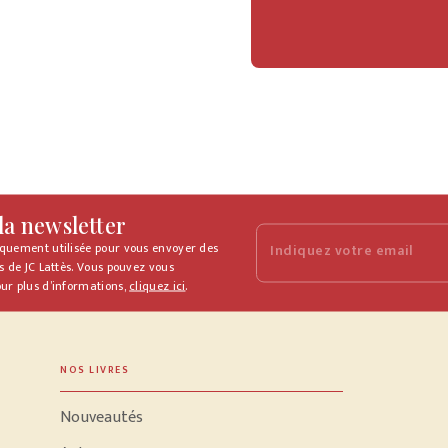
 la newsletter
iquement utilisée pour vous envoyer des
Indiquez votre email
s de JC Lattès. Vous pouvez vous
ur plus d’informations,
cliquez ici
.
NOS LIVRES
Nouveautés