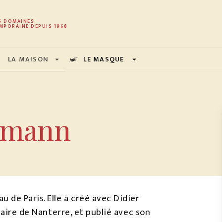
PIED DE PAGE
S DOMAINES
MPORAINE DEPUIS 1968
LA MAISON
LE MASQUE
arrow_drop_down
arrow_drop_down
rmann
u de Paris. Elle a créé avec Didier
iaire de Nanterre, et publié avec son