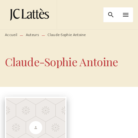
MENU
RECHERCHE
CONTENU
search
menu
PIED DE PAGE
Accueil
Auteurs
Claude-Sophie Antoine
—
—
Claude-Sophie Antoine