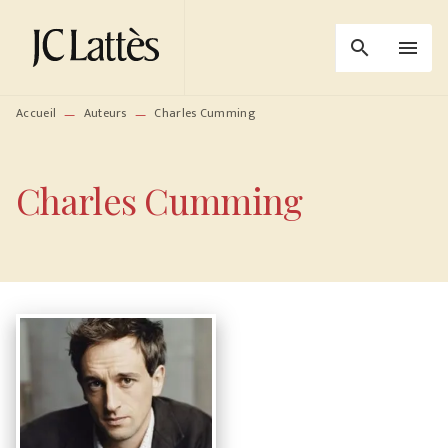
MENU
RECHERCHE
CONTENU
search
menu
PIED DE PAGE
Accueil
Auteurs
Charles Cumming
—
—
Charles Cumming