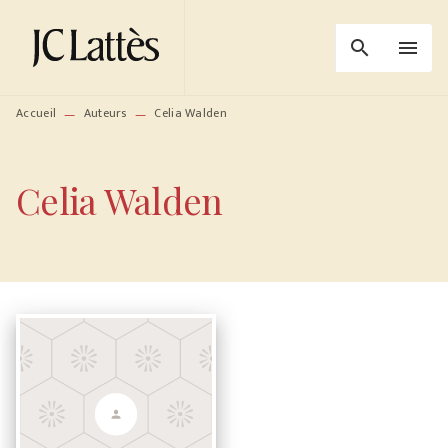
MENU
RECHERCHE
CONTENU
search
menu
PIED DE PAGE
Accueil
Auteurs
Celia Walden
—
—
Celia Walden