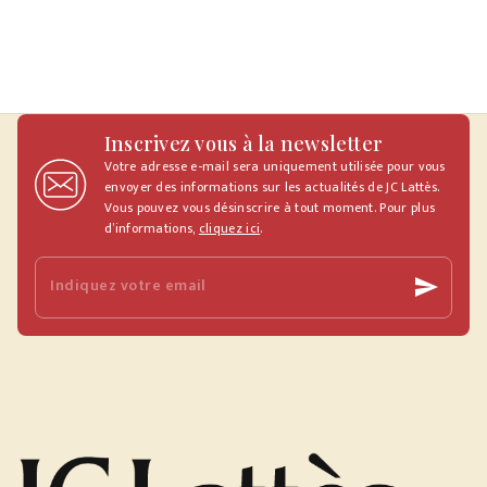
Inscrivez vous à la newsletter
Votre adresse e-mail sera uniquement utilisée pour vous
envoyer des informations sur les actualités de JC Lattès.
Vous pouvez vous désinscrire à tout moment. Pour plus
d’informations,
cliquez ici
.
Indiquez votre email
send