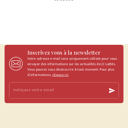
Inscrivez vous à la newsletter
Votre adresse e-mail sera uniquement utilisée pour vous
envoyer des informations sur les actualités de JC Lattès.
Vous pouvez vous désinscrire à tout moment. Pour plus
d’informations,
cliquez ici
.
Indiquez votre email
send