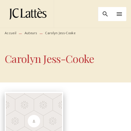
MENU
RECHERCHE
CONTENU
search
menu
PIED DE PAGE
Accueil
Auteurs
Carolyn Jess-Cooke
—
—
Carolyn Jess-Cooke