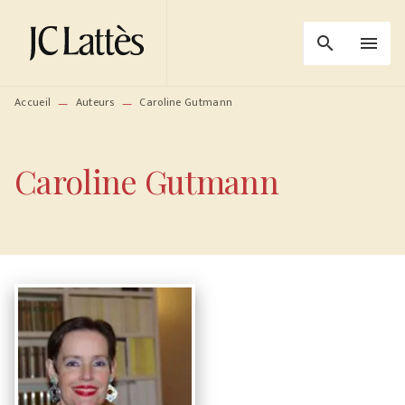
MENU
RECHERCHE
CONTENU
search
menu
PIED DE PAGE
Accueil
Auteurs
Caroline Gutmann
—
—
Caroline Gutmann