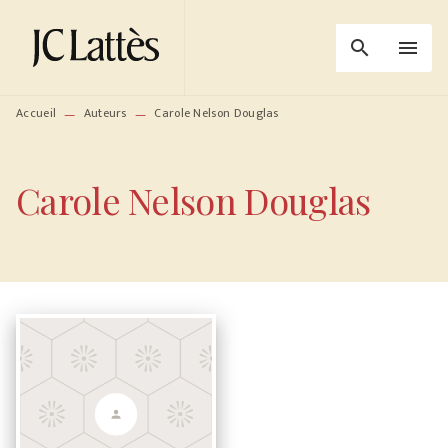
MENU
RECHERCHE
CONTENU
search
menu
PIED DE PAGE
Accueil
Auteurs
Carole Nelson Douglas
—
—
Carole Nelson Douglas