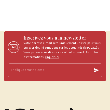
Inscrivez vous à la newsletter
Votre adresse e-mail sera uniquement utilisée pour vous
envoyer des informations sur les actualités de JC Lattès.
Vous pouvez vous désinscrire à tout moment. Pour plus
d’informations,
cliquez ici
.
Indiquez votre email
send