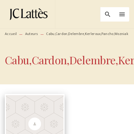
MENU
RECHERCHE
CONTENU
search
menu
PIED DE PAGE
Accueil
Auteurs
Cabu,Cardon,Delembre,Kerleroux,Pancho,Wozniak
—
—
Cabu,Cardon,Delembre,Ker