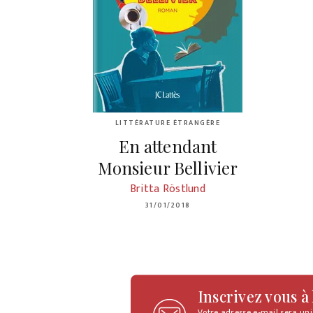
LITTÉRATURE ÉTRANGÈRE
En attendant
Monsieur Bellivier
Britta Röstlund
31/01/2018
Inscrivez vous à
Votre adresse e-mail sera un