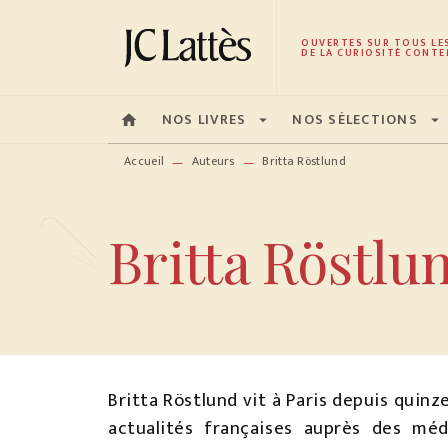
MENU
RECHERCHE
CONTENU
OUVERTES SUR TOUS LE
DE LA CURIOSITÉ CONTE
NOS LIVRES
NOS SÉLECTIONS
home
arrow_drop_down
arrow_drop_down
Accueil
Auteurs
Britta Röstlund
—
—
Britta Röstlu
Britta Röstlund vit à Paris depuis quinze
actualités françaises auprès des mé