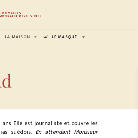
PIED DE PAGE
S DOMAINES
MPORAINE DEPUIS 1968
LA MAISON
LE MASQUE
arrow_drop_down
arrow_drop_down
nd
 ans. Elle est journaliste et couvre les
dias suédois.
En attendant Monsieur