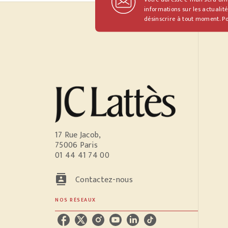
informations sur les actualité
désinscrire à tout moment. Po
17 Rue Jacob,
75006 Paris
01 44 41 74 00
contacts
Contactez-nous
NOS RÉSEAUX