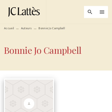
MENU
RECHERCHE
CONTENU
search
menu
PIED DE PAGE
Accueil
Auteurs
Bonnie Jo Campbell
—
—
Bonnie Jo Campbell