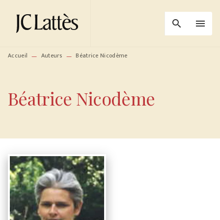
MENU
RECHERCHE
CONTENU
search
menu
PIED DE PAGE
Accueil
Auteurs
Béatrice Nicodème
—
—
Béatrice Nicodème