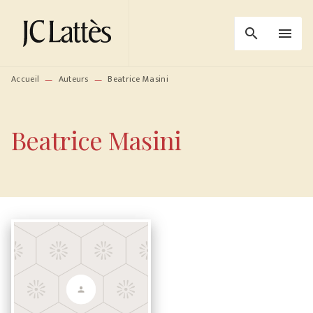
MENU
RECHERCHE
CONTENU
search
menu
PIED DE PAGE
Accueil
Auteurs
Beatrice Masini
—
—
Beatrice Masini