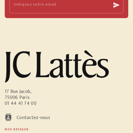
Indiquez votre email
send
17 Rue Jacob,
75006 Paris
01 44 41 74 00
contacts
Contactez-nous
NOS RÉSEAUX