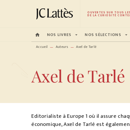
MENU
RECHERCHE
CONTENU
OUVERTES SUR TOUS LE
DE LA CURIOSITÉ CONTE
NOS LIVRES
NOS SÉLECTIONS
home
arrow_drop_down
arrow_drop_down
Accueil
Auteurs
Axel de Tarlé
—
—
Axel de Tarlé
Editorialiste à Europe 1 où il assure ch
économique, Axel de Tarlé est également 