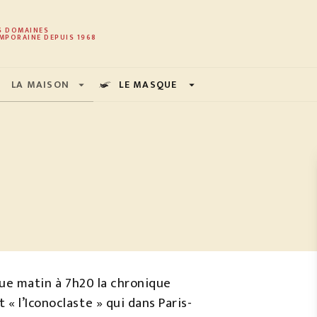
PIED DE PAGE
S DOMAINES
MPORAINE DEPUIS 1968
LA MAISON
LE MASQUE
arrow_drop_down
arrow_drop_down
aque matin à 7h20 la chronique
« l’Iconoclaste » qui dans Paris-